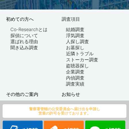
初めての方へ
調査項目
Co-Researchとは
結婚調査
探偵について
浮気調査
選ばれる理由
人探し調査
聞き込み調査
お墓探し
近隣トラブル
ストーカー調査
盗聴器探し
企業調査
内偵調査
調査実績
その他のご案内
お知らせ
ご依頼の流れ
新着情報
警察署管轄の公安委員会へ届け出を申請し
よくある質問
お客様の声
営業の許可を受けております。
事務所概要
探偵ナビ