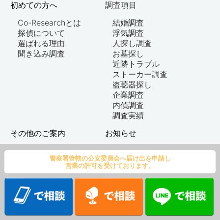
初めての方へ
調査項目
Co-Researchとは
結婚調査
探偵について
浮気調査
選ばれる理由
人探し調査
聞き込み調査
お墓探し
近隣トラブル
ストーカー調査
盗聴器探し
企業調査
内偵調査
調査実績
その他のご案内
お知らせ
ご依頼の流れ
新着情報
警察署管轄の公安委員会へ届け出を申請し
よくある質問
お客様の声
営業の許可を受けております。
事務所概要
探偵ナビ
©2021 co-research All Rights Reserved