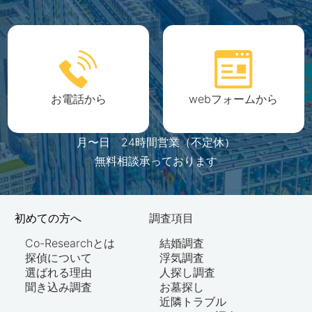
お電話から
webフォームから
月〜日 24時間営業（不定休）
無料相談承っております
初めての方へ
調査項目
Co-Researchとは
結婚調査
探偵について
浮気調査
選ばれる理由
人探し調査
聞き込み調査
お墓探し
近隣トラブル