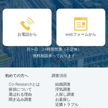
お電話から
webフォームから
月〜日 24時間営業（不定休）
無料相談承っております
初めての方へ
調査項目
Co-Researchとは
結婚調査
探偵について
浮気調査
選ばれる理由
人探し調査
聞き込み調査
お墓探し
近隣トラブル