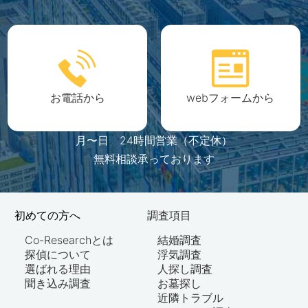
お電話から
webフォームから
月〜日 24時間営業（不定休）
無料相談承っております
初めての方へ
調査項目
Co-Researchとは
結婚調査
探偵について
浮気調査
選ばれる理由
人探し調査
聞き込み調査
お墓探し
近隣トラブル