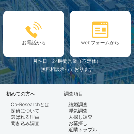
お電話から
webフォームから
月〜日 24時間営業（不定休）
無料相談承っております
初めての方へ
調査項目
Co-Researchとは
結婚調査
探偵について
浮気調査
選ばれる理由
人探し調査
聞き込み調査
お墓探し
近隣トラブル