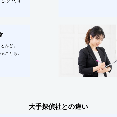
てもらいやす
。
富
ほとんど。
来ることも。
大手探偵社との違い