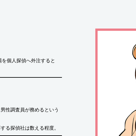
場を個人探偵へ外注すると
は男性調査員が務めるという
応する探偵社は数える程度。