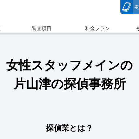
電
査
調査項目
料金プラン
女性スタッフメインの
探偵について
よくある質問
お客様の声
浮気調査
企業調査
片山津の探偵事務所
探偵業とは？