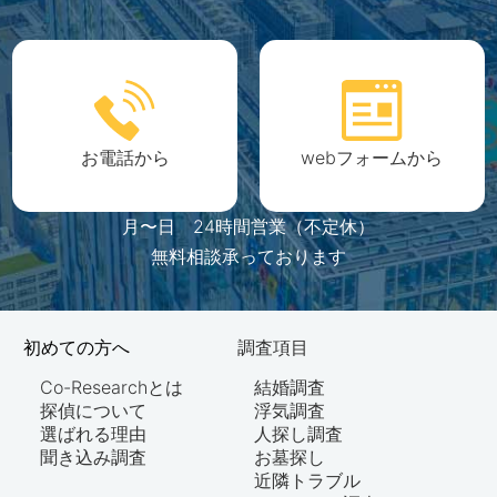
お電話から
webフォームから
月〜日 24時間営業（不定休）
無料相談承っております
初めての方へ
調査項目
Co-Researchとは
結婚調査
探偵について
浮気調査
選ばれる理由
人探し調査
聞き込み調査
お墓探し
近隣トラブル