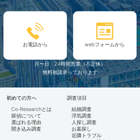
お電話から
webフォームから
月〜日 24時間営業（不定休）
無料相談承っております
初めての方へ
調査項目
Co-Researchとは
結婚調査
探偵について
浮気調査
選ばれる理由
人探し調査
聞き込み調査
お墓探し
近隣トラブル